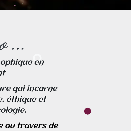
 ...
ophique en
nt
re qui incarne
e, éthique et
cologie.
e au travers de