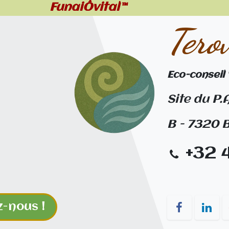
FungiÔvital™
Tero
Eco-conseil
Site du P.
B - 7320
+32 
z-nous !