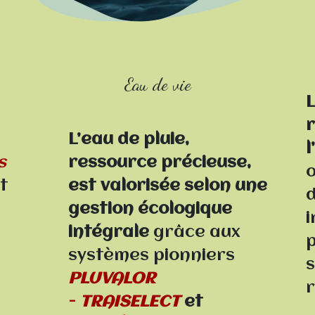
Eau de vie
L
r
L’eau de pluie,
l
s
ressource précieuse,
o
nt
est valorisée selon une
d
gestion écologique
i
intégrale
grâce aux
systèmes pionniers
s
PLUVALOR
r
-
TRAISELECT
et