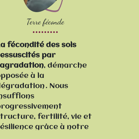
Terre féconde
a fécondité des sols
essuscités par
’agradation
, démarche
pposée à la
égradation . Nous
nsufflons
progressivement
tructure, fertilité, vie et
ésilience grâce à notre
approche
ORGAVALOR™