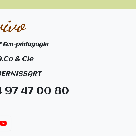
associée au système
vivo
novateur
FungiRestor™
 * Eco-pédagogie
A.Co & Cie
 BERNISSART
4 97 47 00 80